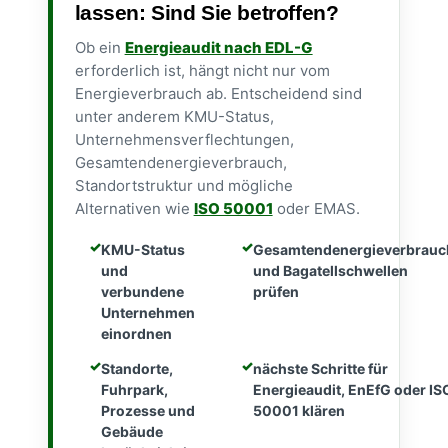
lassen: Sind Sie betroffen?
Ob ein
Energieaudit nach EDL-G
erforderlich ist, hängt nicht nur vom
Energieverbrauch ab. Entscheidend sind
unter anderem KMU-Status,
Unternehmensverflechtungen,
Gesamtendenergieverbrauch,
Standortstruktur und mögliche
Alternativen wie
ISO 50001
oder EMAS.
KMU-Status
Gesamtendenergieverbrauc
und
und Bagatellschwellen
verbundene
prüfen
Unternehmen
einordnen
Standorte,
nächste Schritte für
Fuhrpark,
Energieaudit, EnEfG oder IS
Prozesse und
50001 klären
Gebäude