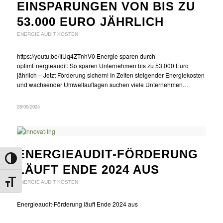
EINSPARUNGEN VON BIS ZU
53.000 EURO JÄHRLICH
ENERGIE AUDIT KOSTEN
https://youtu.be/IfUq4ZTnhV0 Energie sparen durch
optimEnergieaudit: So sparen Unternehmen bis zu 53.000 Euro
jährlich – Jetzt Förderung sichern! In Zeiten steigender Energiekosten
und wachsender Umweltauflagen suchen viele Unternehmen…
28/09/2024
ENERGIEAUDIT-FÖRDERUNG
Umschalten auf hohe Kontraste
LÄUFT ENDE 2024 AUS
Schrift vergrößern
ENERGIE AUDIT KOSTEN
Energieaudit-Förderung läuft Ende 2024 aus