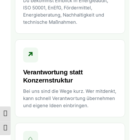
Du bekommst Einblick in Energieaudit,
ISO 50001, EnEfG, Fördermittel,
Energieberatung, Nachhaltigkeit und
technische Maßnahmen.
↗
Verantwortung statt
Konzernstruktur
Bei uns sind die Wege kurz. Wer mitdenkt,
kann schnell Verantwortung übernehmen
und eigene Ideen einbringen.
Umschalten auf hohe Kontraste
Schrift vergrößern
⌂