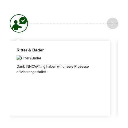
Ritter & Bader
A
Dank INNOVAT.ing haben wir unsere Prozesse
Di
effizienter gestaltet.
pr