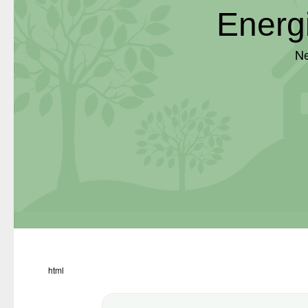
Energ
Ne
html