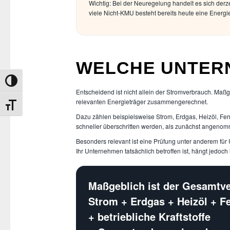
Wichtig: Bei der Neuregelung handelt es sich derz
viele Nicht-KMU besteht bereits heute eine Energi
WELCHE UNTER
Umschalten auf hohe Kontraste
Entscheidend ist nicht allein der Stromverbrauch. Maß
relevanten Energieträger zusammengerechnet.
Schrift vergrößern
Dazu zählen beispielsweise Strom, Erdgas, Heizöl, Fe
schneller überschritten werden, als zunächst angeno
Besonders relevant ist eine Prüfung unter anderem fü
Ihr Unternehmen tatsächlich betroffen ist, hängt jedo
Maßgeblich ist der Gesamtv
Strom + Erdgas + Heizöl + 
+ betriebliche Kraftstoffe