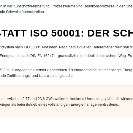
sion in der Kunststoffverarbeitung, Prozesswärme und Reaktionsprozesse in der 
nte Schwelle überschreiten.
TATT ISO 50001: DER S
stem nach ISO 50001 einführen. Nach dem aktuellen Referentenentwurf soll dies
ergieaudit nach DIN EN 16247-1 grundsätzlich der deutlich einfachere Weg. Es wi
001 ist dagegen dauerhaft zu betreiben. Es erfordert fortlaufend gepflegte Energi
e Zertifizierungs- und Überwachungsaudits.
ehmen zwischen 2,77 und 23,6 GWh weiterhin konkrete Umsetzungspläne für wirtsc
geringer als beim Betrieb eines vollständigen Energiemanagementsystems.