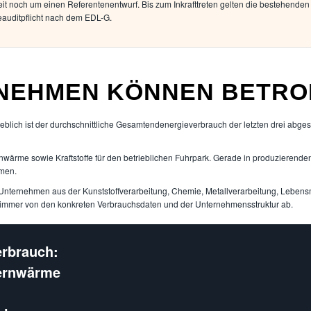
eit noch um einen Referentenentwurf. Bis zum Inkrafttreten gelten die bestehende
eauditpflicht nach dem EDL-G.
NEHMEN KÖNNEN BETROF
geblich ist der durchschnittliche Gesamtendenergieverbrauch der letzten drei abg
rnwärme sowie Kraftstoffe für den betrieblichen Fuhrpark. Gerade in produziere
mmen.
r Unternehmen aus der Kunststoffverarbeitung, Chemie, Metallverarbeitung, Lebens
ch immer von den konkreten Verbrauchsdaten und der Unternehmensstruktur ab.
erbrauch:
Fernwärme