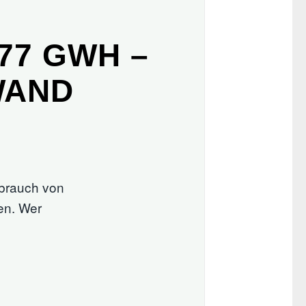
77 GWH –
WAND
brauch von
en. Wer