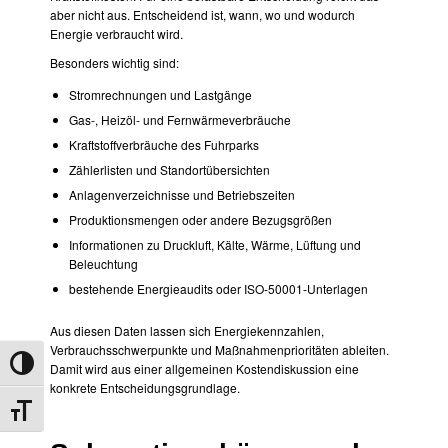
aber nicht aus. Entscheidend ist, wann, wo und wodurch
Energie verbraucht wird.
Besonders wichtig sind:
Stromrechnungen und Lastgänge
Gas-, Heizöl- und Fernwärmeverbräuche
Kraftstoffverbräuche des Fuhrparks
Zählerlisten und Standortübersichten
Anlagenverzeichnisse und Betriebszeiten
Produktionsmengen oder andere Bezugsgrößen
Informationen zu Druckluft, Kälte, Wärme, Lüftung und
Beleuchtung
bestehende Energieaudits oder ISO-50001-Unterlagen
Aus diesen Daten lassen sich Energiekennzahlen,
Verbrauchsschwerpunkte und Maßnahmenprioritäten ableiten.
Umschalten auf hohe Kontraste
Damit wird aus einer allgemeinen Kostendiskussion eine
konkrete Entscheidungsgrundlage.
Schrift vergrößern