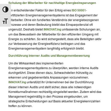
Schulung der Mitarbeiter für nachhaltige Energieeinsparungen
Umschalten auf hohe Kontraste
Ein entscheidender Faktor für den Erfolg eines
ISO 50001
-
zertifizierten Energiemanagementsystems ist das Engagement der
Mitarbeiter. Ohne ein fundiertes Verständnis der energiebezogenen
Schrift vergrößern
Prozesse und deren Bedeutung bleibt das Einsparpotenzial oft
ungenutzt. Deshalb bietet
INNOVAT.ing
umfassende Schulungen an,
um das Bewusstsein der Mitarbeiter für den effizienten Umgang mit
Energie zu schärfen. So wird sichergestellt, dass alle Beteiligten aktiv
zur Verbesserung der Energieeffizienz beitragen und das
Energiemanagementsystem langfristig erfolgreich bleibt.
Durchführung interner Audits und Managementbewertung
Um die Wirksamkeit des implementierten
Energiemanagementsystems zu überprüfen, werden interne Audits
durchgeführt. Diese dienen dazu, Schwachstellen frühzeitig zu
erkennen und gegebenenfalls Anpassungen vorzunehmen.
INNOVAT.ing
unterstützt Ihr Unternehmen bei der Durchführung
dieser internen Audits und stellt sicher, dass alle notwendigen
Korrekturmaßnahmen rechtzeitig eingeleitet werden. Zudem wird das
Management regelmäßig in den Prozess eingebunden, um
strategische Entscheidungen auf Basis aktueller Energiekennzahlen
treffen zu können.