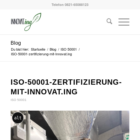
Telefon 0821-65088123
Blog
Du bist hier:
Startseite
/
Blog
/
ISO 50001
/
ISO-50001-zertifizierung-mit-Innovat.ing
ISO-50001-ZERTIFIZIERUNG-
MIT-INNOVAT.ING
ISO 50001
alt