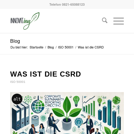
Telefon 0821-65088123
Blog
Du bist hier:
Startseite
/
Blog
/
ISO 50001
/
Was ist die CSRD
WAS IST DIE CSRD
ISO 50001
alt