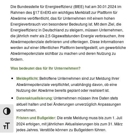
Die Bundesstelle für Energieeffizienz (BfEE) hat am 30.01.2024 im
Rahmen des §17 EnEfG ein wichtiges Merkblatt zur Plattform für
Abwärme veröffentlicht, das für Unternehmen mit einem hohen
Energieverbrauch von besonderer Bedeutung ist. Mit dem Ziel, die
Energieeffizienz in Deutschland zu steigern, müssen Unternehmen,
die jährlich mehr als 2,5 Gigawattstunden Energie verbrauchen, ihre
Abwärmepotenziale definieren und offenlegen. Diese Informationen
werden auf einer öffentlichen Plattform bereitgestellt, um gewerbliche
Abwärmepotenziale sichtbar zu machen und deren Nutzung zu
fördern.
Was bedeutet das für Ihr Unternehmen?
Meldepflicht
: Betroffene Unternehmen sind zur Meldung ihrer
Abwärmepotenziale verpflichtet, unabhängig davon, ob eine
Nutzung der Abwärme bereits geplant oder realisiert ist.
Datenaktualisierung
: Unternehmen müssen ihre Daten stets
aktuell halten und bei Änderungen unverzüglich Anpassungen
vornehmen.
Umschalten auf hohe Kontraste
Fristen und Bußgelder
: Die erste Meldung muss bis zum 1. Juli
2024 erfolgen, mit jährlichen Aktualisierungen bis zum 31. März
Schrift vergrößern
jedes Jahres. Verstöße können zu Bußgeldern führen.