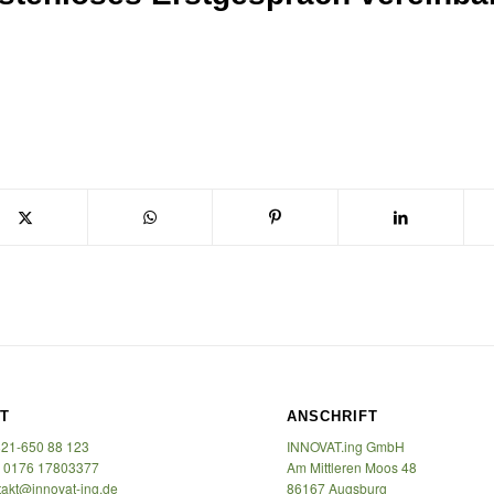
T
ANSCHRIFT
821-650 88 123
INNOVAT.ing GmbH
 0176 17803377
Am Mittleren Moos 48
takt@innovat-ing.de
86167 Augsburg