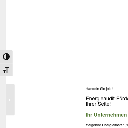
Umschalten auf hohe Kontraste
Schrift vergrößern
Handeln Sie jetzt!
Energieeinsparung in
Energieaudit-Förde
Ihrer Seite!
Ihrem Unternehmen
Ihr Unternehmen 
steigende Energiekosten, W