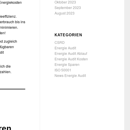
Oktober 2023
 Energiekosten
September 2023
August 2023
eeffizienz.
verbrauch bis ins
 minimieren.
ten!
KATEGORIEN
nd zugleich
CSRD
rfügbaren
Energie Audit
dit
Energie Audit Ablauf
Energie Audit Kosten
Energie Sparen
ich die
ISO 50001
szahlen.
News Energie Audit
ren.