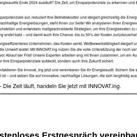
nergieaudits Ende 2024 ausläuft? Die Zeit, um Einsparpotenziale zu erkennen und
parpotenziale auf, reduziert Ihre Betriebskosten und steigert gleichzeitig die Energi
r nachhaltige Energielösungen, steht Ihnen zur Seite! Wir analysieren Ihren Energie
wachstellen und entwickeln maßgeschneiderte Strategien, um Ihre Energiekosten zu
ng endet bald – und damit auch Ihre Chance, bis zu 50% der Kosten zurückzuerhal
nergieeffizienteres Unternehmen, das Kosten senkt, Wettbewerbsfähigkeit steigert u
 die Umwelt leistet. Mit INNOVAT.ing nutzen Sie die volle Unterstützung der noch ve
or Ablauf der Frist! Unsere Experten arbeiten eng mit Ihnen zusammen, um ein Au
r Ihre Einsparpotenziale aufdeckt, sondern auch Ihre Zukunft sichert.
ntaktieren Sie Innovat_Ing jetzt und vereinbaren Sie Ihr Energieaudit. Sichern Sie s
 ist – und setzen Sie auf innovative, nachhaltige Lösungen, die sich langfristig au
 Die Zeit läuft, handeln Sie jetzt mit INNOVAT.ing.
ostenloses Erstgespräch vereinba