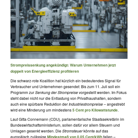
Strompreissenkung angekündigt: Warum Unternehmen jetzt
doppelt von Energieeffizienz profitieren
Die schwarz-rote Koalition hat kürzlich ein bedeutendes Signal für
Verbraucher und Unternehmen gesendet: Bis zum 11. Juli soll ein
Programm zur
Senkung der Strompreise
vorgestellt werden. Im Fokus
steht dabei nicht nur die Entlastung von Privathaushalten, sondern
auch eine spürbare Reduktion der
Industriestrompreise
– angestrebt
wird eine Minderung um mindestens
5 Cent pro Kilowattstunde
.
Laut Gitta Connemann (CDU), parlamentarische Staatssekretärin im
Bundeswirtschaftsministerium, sollen dafür vor allem Steuern und
Umlagen gesenkt werden. Die
Stromsteuer
könnte auf das
europäisch zulässige
Mindestmaß von 0,05 Cent/kWh
fallen –