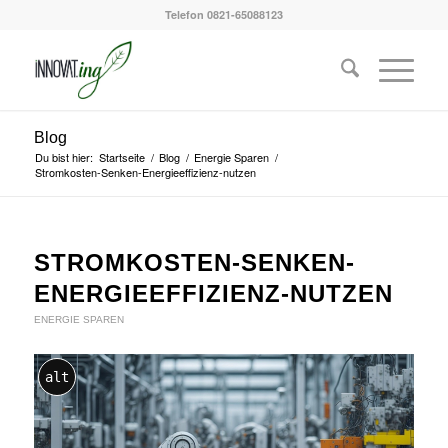
Telefon 0821-65088123
Blog
Du bist hier:
Startseite
/
Blog
/
Energie Sparen
/
Stromkosten-Senken-Energieeffizienz-nutzen
STROMKOSTEN-SENKEN-
ENERGIEEFFIZIENZ-NUTZEN
ENERGIE SPAREN
alt