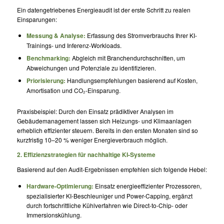
Ein datengetriebenes Energieaudit ist der erste Schritt zu realen
Einsparungen:
Messung & Analyse:
Erfassung des Stromverbrauchs Ihrer KI-
Trainings- und Inferenz-Workloads.
Benchmarking:
Abgleich mit Branchendurchschnitten, um
Abweichungen und Potenziale zu identifizieren.
Priorisierung:
Handlungsempfehlungen basierend auf Kosten,
Amortisation und CO₂-Einsparung.
Praxisbeispiel: Durch den Einsatz prädiktiver Analysen im
Gebäudemanagement lassen sich Heizungs- und Klimaanlagen
erheblich effizienter steuern. Bereits in den ersten Monaten sind so
kurzfristig 10–20 % weniger Energieverbrauch möglich.
2. Effizienzstrategien für nachhaltige KI-Systeme
Basierend auf den Audit-Ergebnissen empfehlen sich folgende Hebel:
Hardware-Optimierung:
Einsatz energieeffizienter Prozessoren,
spezialisierter KI-Beschleuniger und Power-Capping, ergänzt
durch fortschrittliche Kühlverfahren wie Direct-to-Chip- oder
Immersionskühlung.