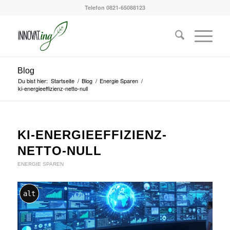
Telefon 0821-65088123
Blog
Du bist hier:
Startseite
/
Blog
/
Energie Sparen
/
ki-energieeffizienz-netto-null
KI-ENERGIEEFFIZIENZ-
NETTO-NULL
ENERGIE SPAREN
alt