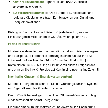
KfW-Kreditzuschüsse:
Ergänzend zum BAFA-Zuschuss
zinsverbilligte Kredite.
EU-Förderprogramme:
Horizon Europe, EIC Accelerator und
regionale Cluster unterstützen Kombinationen aus Digital- und
Energieinnovationen.
Bislang wurden zahlreiche Effizienzprojekte bewilligt, was zu
Einsparungen in Millionen­tönen CO₂-Äquivalent geführt hat.
Fazit & nächster Schritt
Mit einem systematischen Energieaudit, gezielten Effizienzstrategien
und passgenauer Fördermittelberatung machen Sie aus Ihrer KI-
Infrastruktur einen Energieeffizienz-Champion. Starten Sie jetzt:
Kontaktieren Sie INNOVAT.ing für Ihr unverbindliches Erstgespräch
und bringen Sie Ihre KI-Projekte auf Kurs in eine nachhaltige Zukunft!
Nachhaltig KI nutzen & Energiekosten senken!
Mit einem Energieaudit schaffen Sie die Grundlage, um Ihre Systeme
mit Ki gezielt energieeffizienter zu machen.
Denn: Künstliche Intelligenz ist nicht nur Stromverbraucher – richtig
eingesetzt spart sie selbst Energie ein!
Ob durch smarte Trainingsstrategien, hardwareseitige Optimierung