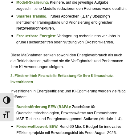
Modell-Skalierung:
Kleinere, auf die jeweilige Aufgabe
zugeschnittene Modelle reduzieren den Rechenaufwand deutlich.
Smartes Training:
Frühes Abbrechen („Early Stopping“)
ineffizienter Trainingsläufe und Priorisierung erfolgreicher
Netzwerkarchitekturen.
Erneuerbare Energien:
Verlagerung rechenintensiver Jobs in
grüne Rechenzentren oder Nutzung von Ökostrom-Tarifen.
Diese Maßnahmen senken sowohl den Energieverbrauch als auch
die Betriebskosten, während sie die Verfügbarkeit und Performance
Ihrer KI-Anwendungen steigern.
3. Fördermittel: Finanzielle Entlastung für Ihre Klimaschutz-
Investitionen
Investitionen in Energieeffizienz und KI-Optimierung werden vielfältig
gefördert:
Umschalten auf hohe Kontraste
Bundesförderung EEW (BAFA):
Zuschüsse für
Querschnittstechnologien, Prozesswärme aus Erneuerbaren,
Schrift vergrößern
MSR-Technik und Energiemanagement-Software (Module 1–4).
Förderwettbewerb EEW:
Rund 60 Mio. € Budget für innovative
Effizienzprojekte mit Bewerbungsfrist bis Ende August 2025.