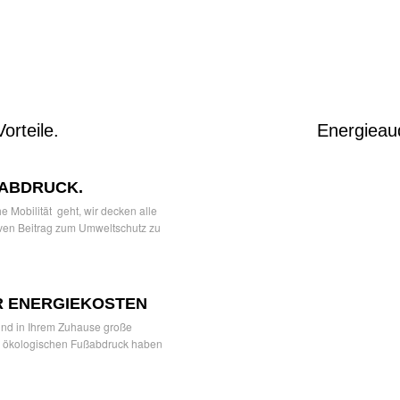
orteile.
Energieau
SABDRUCK.
 Mobilität geht, wir decken alle
tiven Beitrag zum Umweltschutz zu
R ENERGIEKOSTEN
 und in Ihrem Zuhause große
n ökologischen Fußabdruck haben