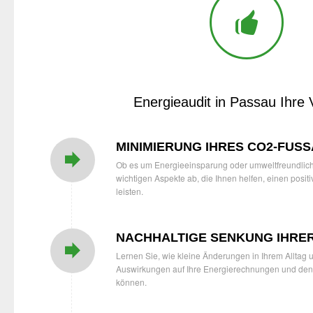
Energieaudit in Passau Ihre V
MINIMIERUNG IHRES CO2-FUS
Ob es um Energieeinsparung oder umweltfreundliche
wichtigen Aspekte ab, die Ihnen helfen, einen posi
leisten.
NACHHALTIGE SENKUNG IHRE
Lernen Sie, wie kleine Änderungen in Ihrem Alltag
Auswirkungen auf Ihre Energierechnungen und de
können.