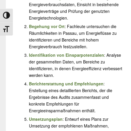
Energieverbrauchsdaten, Einsicht in bestehende
Energieverträge und Prüfung der genutzten
Umschalten auf hohe Kontraste
Energietechnologien.
Begehung vor Ort
: Fachleute untersuchen die
Schrift vergrößern
Räumlichkeiten in Passau, um Energieflüsse zu
identifizieren und Bereiche mit hohem
Energieverbrauch festzustellen.
Identifikation von Einsparpotenzialen
: Analyse
der gesammelten Daten, um Bereiche zu
identifizieren, in denen Energieeffizienz verbessert
werden kann.
Berichterstattung und Empfehlungen
:
Erstellung eines detaillierten Berichts, der die
Ergebnisse des Audits zusammenfasst und
konkrete Empfehlungen für
Energieeinsparmaßnahmen enthält.
Umsetzungsplan
: Entwurf eines Plans zur
Umsetzung der empfohlenen Maßnahmen,