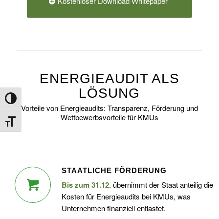
Kostenloser Download Whitepaper
ENERGIEAUDIT ALS
LÖSUNG
Umschalten auf hohe Kontraste
Vorteile von Energieaudits: Transparenz, Förderung und
Wettbewerbsvorteile für KMUs
Schrift vergrößern
STAATLICHE FÖRDERUNG
Bis zum 31.12
. übernimmt der Staat anteilig die
Kosten für Energieaudits bei KMUs, was
Unternehmen finanziell entlastet.