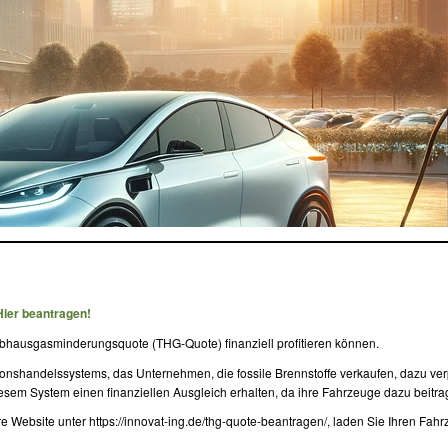
Hier beantragen!
reibhausgasminderungsquote (THG-Quote) finanziell profitieren können.
nshandelssystems, das Unternehmen, die fossile Brennstoffe verkaufen, dazu verpfl
esem System einen finanziellen Ausgleich erhalten, da ihre Fahrzeuge dazu beitr
e Website unter https://innovat-ing.de/thg-quote-beantragen/, laden Sie Ihren Fa