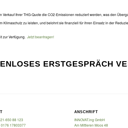
n Verkauf Ihrer THG-Quote die CO2-Emissionen reduziert werden, was den Übergang
um Klimaschutz zu leisten, und belohnt sie finanziell für ihren Einsatz in der Redu
eit zur Verfügung.
Jetzt beantragen!
TENLOSES ERSTGESPRÄCH VE
T
ANSCHRIFT
821-650 88 123
INNOVAT.ing GmbH
 0176 17803377
Am Mittleren Moos 48