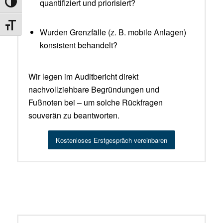
quantifiziert und priorisiert?
Umschalten auf hohe Kontraste
Schrift vergrößern
Wurden Grenzfälle (z. B. mobile Anlagen)
konsistent behandelt?
Wir legen im Auditbericht direkt
nachvollziehbare Begründungen und
Fußnoten bei – um solche Rückfragen
souverän zu beantworten.
Kostenloses Erstgespräch vereinbaren