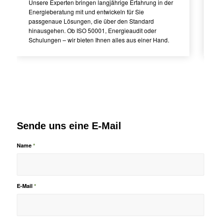
Unsere Experten bringen langjährige Erfahrung in der
Wi
Energieberatung mit und entwickeln für Sie
Ko
passgenaue Lösungen, die über den Standard
Re
hinausgehen. Ob ISO 50001, Energieaudit oder
An
Schulungen – wir bieten Ihnen alles aus einer Hand.
B
Sende uns eine E-Mail
Name
*
E-Mail
*