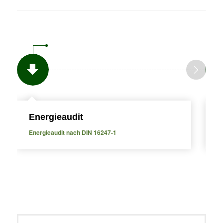
Energieaudit
E
Energieaudit nach DIN 16247-1
E